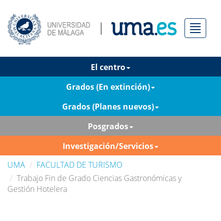
Menú
El centro
Grados (En extinción)
Grados (Planes nuevos)
Posgrados
Investigación/Servicios
UMA
FACULTAD DE TURISMO
Trabajo Fin de Grado Ciencias Gastronómicas y
Gestión Hotelera