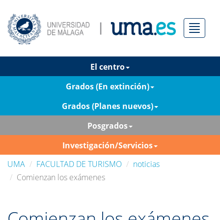
Menú
El centro
Grados (En extinción)
Grados (Planes nuevos)
Posgrados
Investigación/Servicios
UMA
FACULTAD DE TURISMO
noticias
Comienzan los exámenes
Comienzan los exámenes