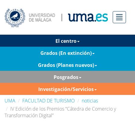
Menú
El centro
Grados (En extinción)
Grados (Planes nuevos)
Posgrados
Investigación/Servicios
UMA
FACULTAD DE TURISMO
noticias
IV Edición de los Premios “Cátedra de Comercio y
Transformación Digital”