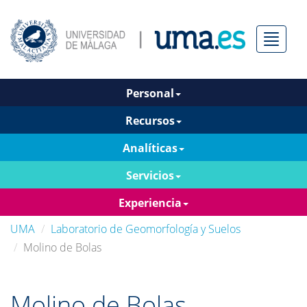
Menú
Personal
Recursos
Analíticas
Servicios
Experiencia
UMA
Laboratorio de Geomorfología y Suelos
Molino de Bolas
Molino de Bolas