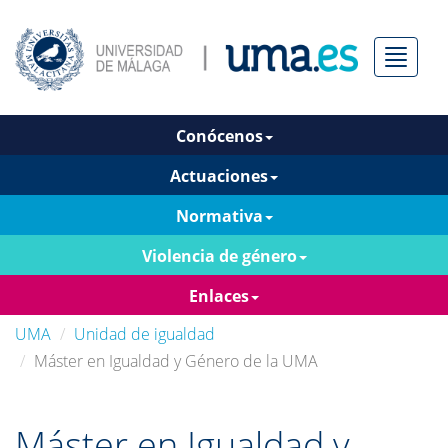
Menú
Conócenos
Actuaciones
Normativa
Violencia de género
Enlaces
UMA
Unidad de igualdad
Máster en Igualdad y Género de la UMA
Máster en Igualdad y