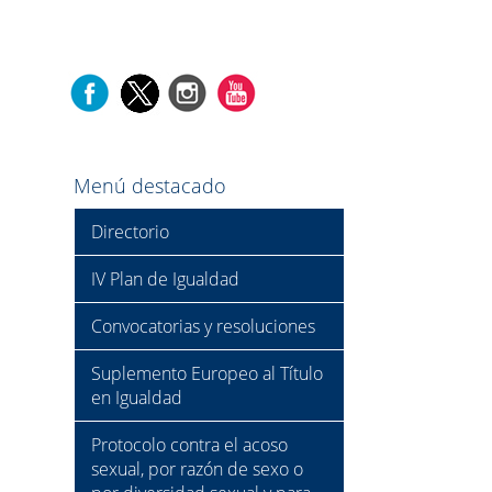
Menú destacado
Directorio
IV Plan de Igualdad
Convocatorias y resoluciones
Suplemento Europeo al Título
en Igualdad
Protocolo contra el acoso
sexual, por razón de sexo o