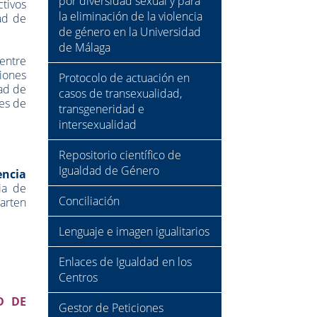
por diversidad sexual y para
ctivos
la eliminación de la violencia
ad de
de género en la Universidad
de Málaga
 entre
iones
Protocolo de actuación en
dad de
casos de transexualidad,
nes de
transgeneridad e
intersexualidad
Repositorio científico de
Igualdad de Género
encia
ia de
Conciliación
arten
Lenguaje e imagen igualitarios
Enlaces de Igualdad en los
Centros
D DE
Gestor de Peticiones