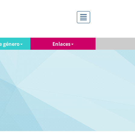
Menú
e género
Enlaces