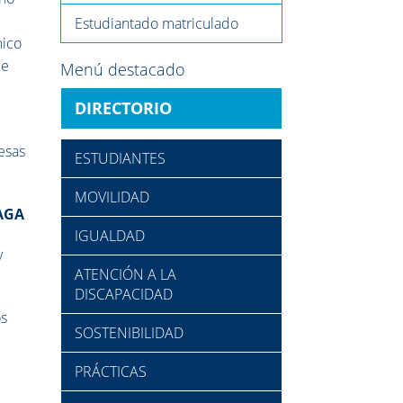
Estudiantado matriculado
mico
de
Menú destacado
DIRECTORIO
esas
ESTUDIANTES
MOVILIDAD
LAGA
IGUALDAD
y
ATENCIÓN A LA
DISCAPACIDAD
os
SOSTENIBILIDAD
PRÁCTICAS