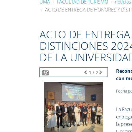
UMA
FACULTAD DE TURISMO
noticias
ACTO DE ENTREGA DE HONORES Y DIST
ACTO DE ENTREGA
DISTINCIONES 202
DE LA UNIVERSID
Recono
1
/
2
con me
Fecha pu
La Facu
entrega
la pres
Univers