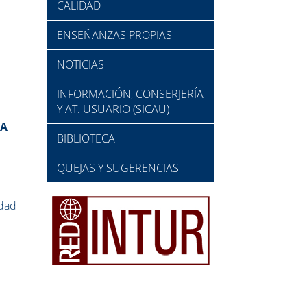
CALIDAD
ENSEÑANZAS PROPIAS
NOTICIAS
INFORMACIÓN, CONSERJERÍA
Y AT. USUARIO (SICAU)
NA
BIBLIOTECA
QUEJAS Y SUGERENCIAS
idad