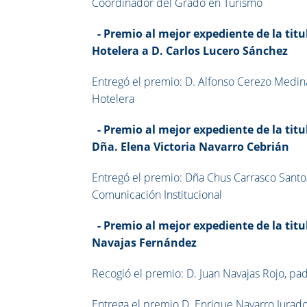
Coordinador del Grado en Turismo
-
Premio
al mejor expediente de la tit
Hotelera
a D. Carlos Lucero Sánchez
Entregó el premio: D. Alfonso Cerezo Medin
Hotelera
-
Premio al
mejor expediente de la tit
Dña. Elena Victoria Navarro Cebrián
Entregó el premio: Dña Chus Carrasco Santos
Comunicación Institucional
-
Premio al
mejor expediente de la tit
Navajas Fernández
Recogió el premio: D. Juan Navajas Rojo, p
Entrega el premio D. Enrique Navarro Jurado,