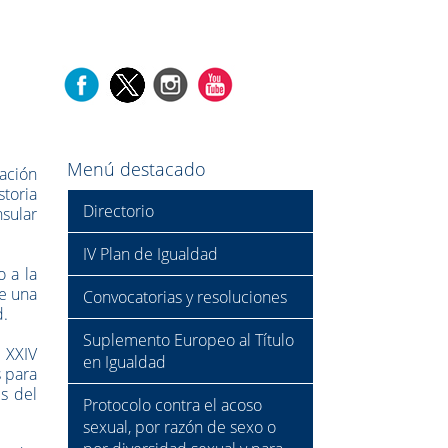
Menú destacado
ación
storia
Directorio
nsular
IV Plan de Igualdad
o a la
e una
Convocatorias y resoluciones
d.
Suplemento Europeo al Título
 XXIV
en Igualdad
s para
és del
Protocolo contra el acoso
sexual, por razón de sexo o