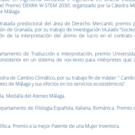
del Premio ‘DEKRA W-STEM 2030’, organizado por la Cátedra Mu
de Málaga.
ntratada predoctoral del área de Derecho Mercantil, premio p
ón de Granada, por su trabajo de investigación titulado “Soci
sión de la interpretación del ánimo de lucro en el contrato 
partamento de Traducción e Interpretación, premio Universid
onsistente en un sistema de vox-texto para intérpretes que a
tedra de Cambio Climático, por su trabajo fin de máster " Camb
tes de Málaga y sus efectos en los servicios ecosistémicos".
ía. Medalla del Ateneo Málaga.
partamento de Filología Española, Italiana, Románica. Premio 
tica. Premio a la mejor Patente de una Mujer Inventora.