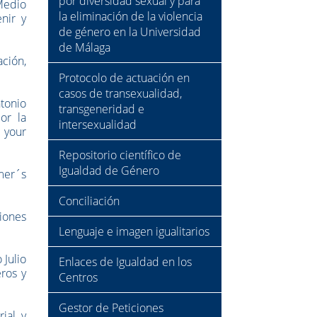
por diversidad sexual y para
Medio
la eliminación de la violencia
nir y
de género en la Universidad
de Málaga
ación,
Protocolo de actuación en
casos de transexualidad,
tonio
transgeneridad e
or la
intersexualidad
 your
Repositorio científico de
Igualdad de Género
imer´s
Conciliación
iones
Lenguaje e imagen igualitarios
 Julio
Enlaces de Igualdad en los
ros y
Centros
Gestor de Peticiones
ial y