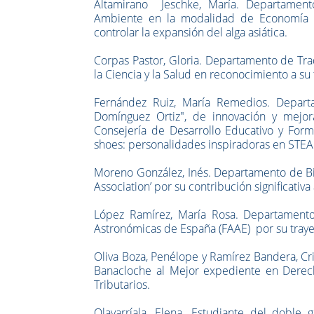
Altamirano Jeschke, María.
Departamento 
Ambiente en la modalidad de Economía A
controlar la expansión del alga asiática.
Corpas Pastor, Gloria.
Departamento
de Trad
la Ciencia y la Salud en reconocimiento a su t
Fernández Ruiz,
María Remedios.
Depart
Domínguez Ortiz", de innovación y mejora
Consejería de Desarrollo Educativo y Forma
shoes: personalidades inspiradoras en STEAM 
Moreno González, Inés.
Departamento de Bio
Association’ por su contribución significativ
López Ramírez, María Rosa
. Departamento
Astronómicas de España (FAAE) por su trayec
Oliva Boza, Penélope y
Ramírez Bandera, Cri
Banacloche al Mejor expediente en Derech
Tributarios.
Olavarríala, Elena.
Estudiante del doble gr