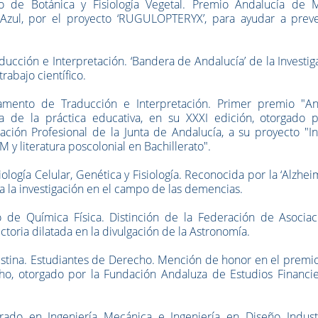
de Botánica y Fisiología Vegetal. Premio Andalucía de 
zul, por el proyecto ‘RUGULOPTERYX’, para ayudar a preve
ucción e Interpretación.
‘Bandera de Andalucía’ de la Investig
rabajo científico.
amento
de Traducción e Interpretación. Primer premio "An
 de la práctica educativa, en su XXXI edición, otorgado p
ción Profesional de la Junta de Andalucía, a su proyecto "In
y literatura poscolonial en Bachillerato".
logía Celular, Genética y Fisiología. Reconocida por la ‘Alzhe
a a la investigación en el campo de las demencias.
 de Química Física. Distinción de la Federación de Asociac
toria dilatada en la divulgación de la Astronomía.
stina
. Estudiantes de Derecho. Mención de honor en el premio
o, otorgado por la Fundación Andaluza de Estudios Financie
ado en Ingeniería Mecánica e Ingeniería en Diseño Industr