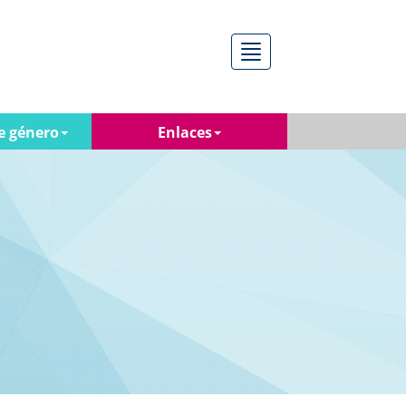
Menú
e género
Enlaces