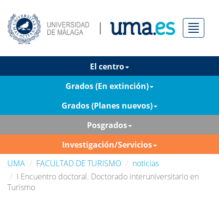
Menú
El centro
Grados (En extinción)
Grados (Planes nuevos)
Posgrados
Investigación/Servicios
UMA
FACULTAD DE TURISMO
noticias
I Encuentro doctoral. Doctorado interuniversitario en
Turismo