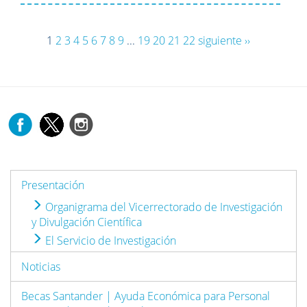
1
2
3
4
5
6
7
8
9
...
19
20
21
22
siguiente ››
Presentación
Organigrama del Vicerrectorado de Investigación
y Divulgación Científica
El Servicio de Investigación
Noticias
Becas Santander | Ayuda Económica para Personal