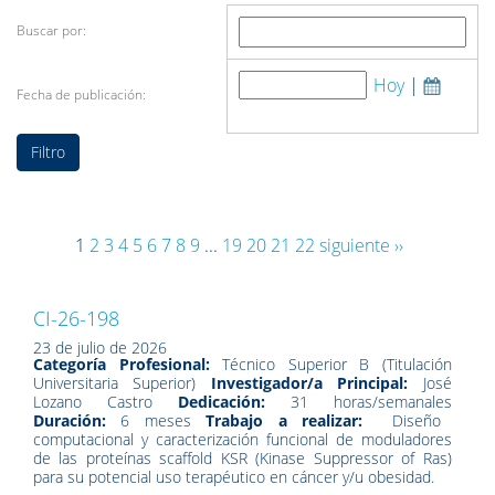
Buscar por:
Hoy
|
Fecha de publicación:
1
2
3
4
5
6
7
8
9
...
19
20
21
22
siguiente ››
CI-26-198
23 de julio de 2026
Categoría Profesional:
Técnico Superior B (Titulación
Universitaria Superior)
Investigador/a Principal:
José
Lozano Castro
Dedicación:
31 horas/semanales
Duración:
6 meses
Trabajo a realizar:
Diseño
computacional y caracterización funcional de moduladores
de las proteínas scaffold KSR (Kinase Suppressor of Ras)
para su potencial uso terapéutico en cáncer y/u obesidad.