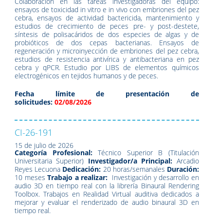
Colaboración en las tareas investigadoras del equipo:
ensayos de toxicidad in vitro e in vivo con embriones del pez
cebra, ensayos de actividad bactericida, mantenimiento y
estudios de crecimiento de peces pre- y post-destete,
síntesis de polisacáridos de dos especies de algas y de
probióticos de dos cepas bacterianas. Ensayos de
regeneración y microinyección de embriones del pez cebra,
estudios de resistencia antivírica y antibacteriana en pez
cebra y qPCR. Estudio por LIBS de elementos químicos
electrogénicos en tejidos humanos y de peces.
Fecha límite de presentación de
solicitudes:
02/08/2026
CI-26-191
15 de julio de 2026
Categoría Profesional:
Técnico Superior B (Titulación
Universitaria Superior)
Investigador/a Principal:
Arcadio
Reyes Lecuona
Dedicación:
20 horas/semanales
Duración:
10 meses
Trabajo a realizar:
Investigación y desarrollo en
audio 3D en tiempo real con la librería Binaural Rendering
Toolbox. Trabajos en Realidad Virtual auditiva dedicados a
mejorar y evaluar el renderizado de audio binaural 3D en
tiempo real.