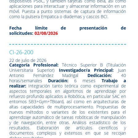
dispositivos PSoC, y también tarjetas como Bela, así como
aplicaciones para interactuar y almacenar información en un
móvil. Puesta a punto sistemas de captura de información
como la pulsera Empatica o diademas y cascos BCI.
Fecha límite de presentación de
solicitudes:
02/08/2026
CI-26-200
22 de julio de 2026
Categoría Profesional:
Técnico Superior B (Titulación
Universitaria Superior)
Investigador/a Principal:
Juan
Antonio Fernández Madrigal
Dedicación:
40
horas/semanales
Duración:
6 meses
Trabajo a
realizar:
Integración tanto teórica como experimental de
aspectos temporales en algoritmos de aprendizaje por
refuerzo profundo aplicados a Robótica, en particular SAC en
entornos SB3+Gym+TBoard, así como en arquitecturas de
altas capacidades de multiprocesamiento. Propuestas de
nuevos métodos o variantes de los existentes para el
aprendizaje automático de tareas robóticas de manipulación
y de navegación, entre otras. Análisis estadístico de los
resultados. Elaboración de artículos científicos y
documentos complejos y extensos en que se recojan