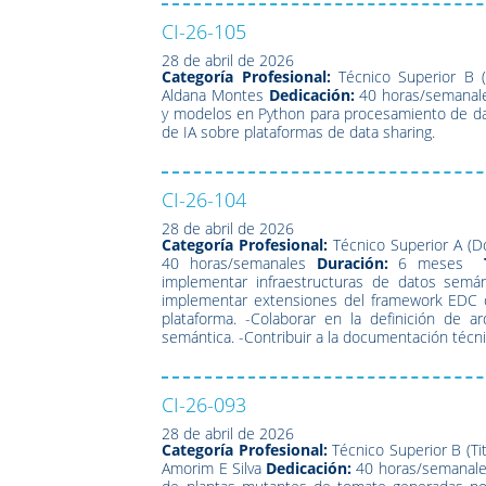
CI-26-105
28 de abril de 2026
Categoría Profesional:
Técnico Superior B (
Aldana Montes
Dedicación:
40 horas/semanal
y modelos en Python para procesamiento de datos
de IA sobre plataformas de data sharing.
CI-26-104
28 de abril de 2026
Categoría Profesional:
Técnico Superior A (D
40 horas/semanales
Duración:
6 meses
implementar infraestructuras de datos semán
implementar extensiones del framework EDC or
plataforma. -Colaborar en la definición de a
semántica. -Contribuir a la documentación técni
CI-26-093
28 de abril de 2026
Categoría Profesional:
Técnico Superior B (Ti
Amorim E Silva
Dedicación:
40 horas/semanal