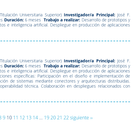
Titulación Universitaria Superior)
Investigador/a Principal:
José F.
es
Duración:
6 meses
Trabajo a realizar:
Desarrollo de prototipos y
 e inteligencia artificial. Despliegue en producción de aplicaciones
Titulación Universitaria Superior)
Investigador/a Principal:
José F.
es
Duración:
6 meses
Trabajo a realizar:
Desarrollo de prototipos y
 e inteligencia artificial. Despliegue en producción de aplicaciones
ciones específicas: Participación en el diseño e implementación de
ación de sistemas mediante conectores y arquitecturas distribuidas.
roperabilidad técnica. Colaboración en despliegues relacionados con
8
9
10
11
12
13
14
...
19
20
21
22
siguiente ››