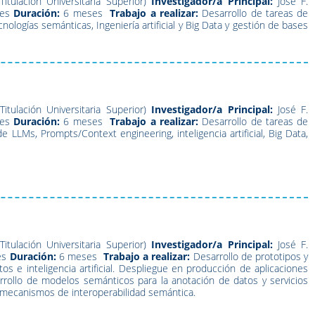
Titulación Universitaria Superior)
Investigador/a Principal:
José F.
es
Duración:
6 meses
Trabajo a realizar:
Desarrollo de tareas de
logías semánticas, Ingeniería artificial y Big Data y gestión de bases
Titulación Universitaria Superior)
Investigador/a Principal:
José F.
es
Duración:
6 meses
Trabajo a realizar:
Desarrollo de tareas de
 LLMs, Prompts/Context engineering, inteligencia artificial, Big Data,
Titulación Universitaria Superior)
Investigador/a Principal:
José F.
es
Duración:
6 meses
Trabajo a realizar:
Desarrollo de prototipos y
 e inteligencia artificial. Despliegue en producción de aplicaciones
rrollo de modelos semánticos para la anotación de datos y servicios
e mecanismos de interoperabilidad semántica.