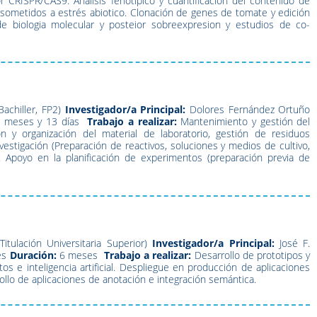
CRISPR/CAS9. Análisis fenotípico y cuantificación del contenido de
ometidos a estrés abiotico. Clonación de genes de tomate y edición
e biologia molecular y posteior sobreexpresion y estudios de co-
Bachiller, FP2)
Investigador/a Principal:
Dolores Fernández Ortuño
 meses y 13 días
Trabajo a realizar:
Mantenimiento y gestión del
ción y organización del material de laboratorio, gestión de residuos
nvestigación (Preparación de reactivos, soluciones y medios de cultivo,
). Apoyo en la planificación de experimentos (preparación previa de
Titulación Universitaria Superior)
Investigador/a Principal:
José F.
es
Duración:
6 meses
Trabajo a realizar:
Desarrollo de prototipos y
 e inteligencia artificial. Despliegue en producción de aplicaciones
ollo de aplicaciones de anotación e integración semántica.