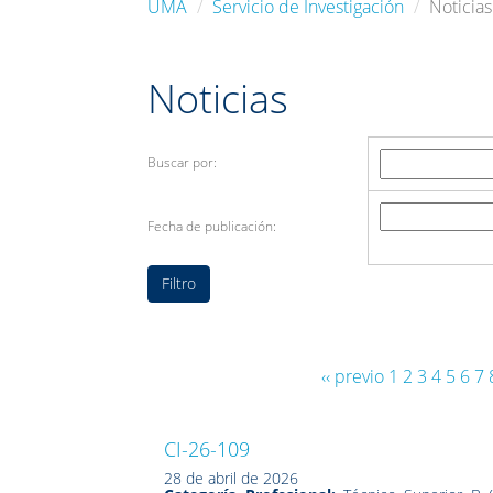
UMA
Servicio de Investigación
Noticias
Noticias
Buscar por:
Fecha de publicación:
‹‹ previo
1
2
3
4
5
6
7
CI-26-109
28 de abril de 2026