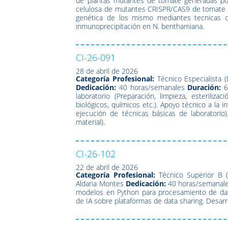
de plantas mutantes de tomate generadas por 
celulosa de mutantes CRISPR/CAS9 de tomate s
genética de los mismo mediantes tecnicas d
inmunoprecipitación en N. benthamiana.
CI-26-091
28 de abril de 2026
Categoría Profesional:
Técnico Especialista (
Dedicación:
40 horas/semanales
Duración:
6
laboratorio (Preparación, limpieza, esteriliza
biológicos, químicos etc.). Apoyo técnico a la i
ejecución de técnicas básicas de laboratorio
material).
CI-26-102
22 de abril de 2026
Categoría Profesional:
Técnico Superior B (
Aldana Montes
Dedicación:
40 horas/semanal
modelos en Python para procesamiento de datos
de IA sobre plataformas de data sharing. Desarr