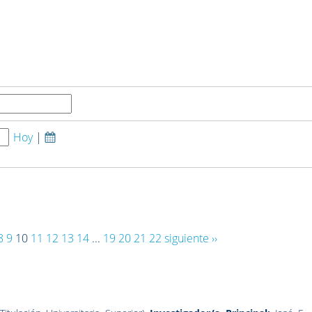
Hoy
|
8
9
10
11
12
13
14
...
19
20
21
22
siguiente ››