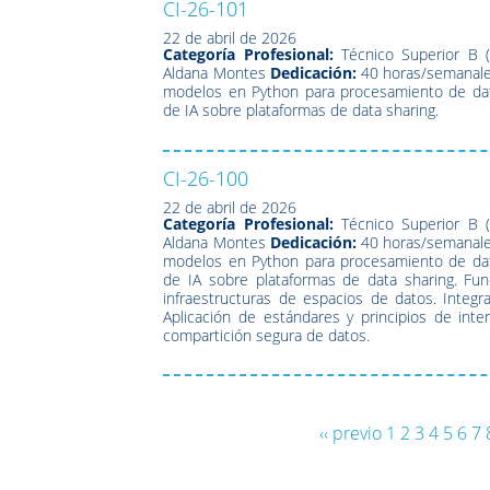
CI-26-101
22 de abril de 2026
Categoría Profesional:
Técnico Superior B (
Aldana Montes
Dedicación:
40 horas/semanal
modelos en Python para procesamiento de datos
de IA sobre plataformas de data sharing.
CI-26-100
22 de abril de 2026
Categoría Profesional:
Técnico Superior B (
Aldana Montes
Dedicación:
40 horas/semanal
modelos en Python para procesamiento de datos
de IA sobre plataformas de data sharing. Fun
infraestructuras de espacios de datos. Integr
Aplicación de estándares y principios de inte
compartición segura de datos.
‹‹ previo
1
2
3
4
5
6
7