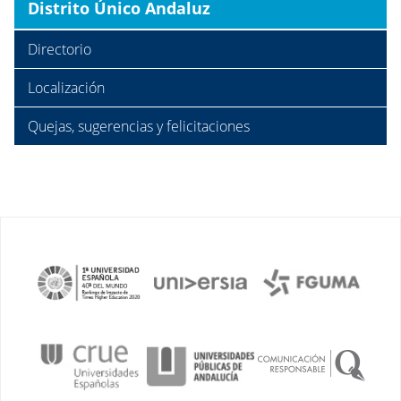
Distrito Único Andaluz
Directorio
Localización
Quejas, sugerencias y felicitaciones