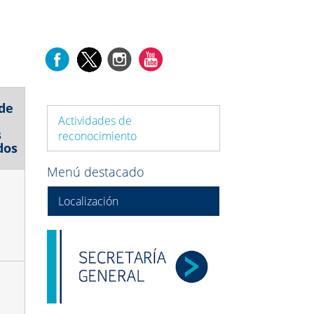
de
Actividades de
s
reconocimiento
dos
Menú destacado
Localización
s
s