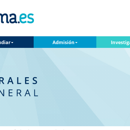
udiar
Admisión
Investig