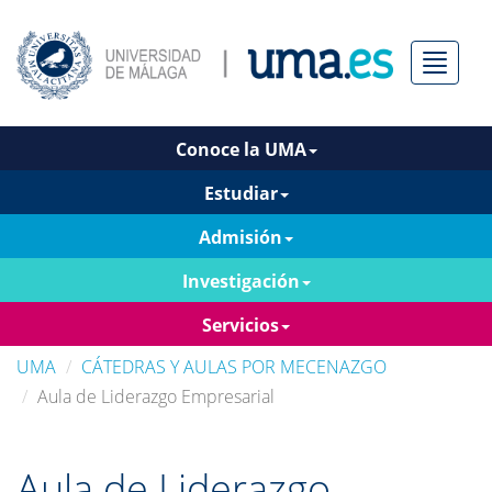
Menú
Conoce la UMA
Estudiar
Admisión
Investigación
Servicios
UMA
CÁTEDRAS Y AULAS POR MECENAZGO
Aula de Liderazgo Empresarial
Aula de Liderazgo