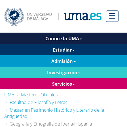
Menú
Conoce la UMA
Estudiar
Admisión
Investigación
Servicios
UMA
Másteres Oficiales
Facultad de Filosofía y Letras
Máster en Patrimonio Histórico y Literario de la
Antigüedad
Geografía y Etnografía de Iberia/Hispania