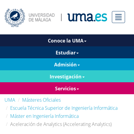
Menú
Conoce la UMA
Estudiar
Admisión
Investigación
Servicios
UMA
Másteres Oficiales
Escuela Técnica Superior de Ingeniería Informática
Máster en Ingeniería Informática
Aceleración de Analytics (Accelerating Analytics)