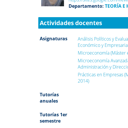
Departamento:
TEORÍA E
Actividades docentes
Asignaturas
Análisis Políticos y Evalu
Económico y Empresarial
Microeconomía (Máster e
Microeconomía Avanzada
Administración y Direcc
Prácticas en Empresas (M
2014)
Tutorías
anuales
Tutorías 1er
semestre