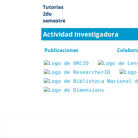
Tutorías
2do
semestre
Actividad Investigadora
Publicaciones
Colabor