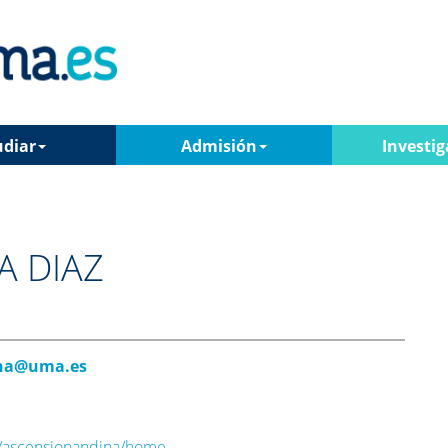
udiar
Admisión
Investig
A DIAZ
na@uma.es
ew/ascensionandina/home