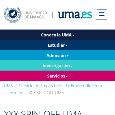
Menú
Conoce la UMA
Estudiar
Admisión
Investigación
Servicios
UMA
Servicio de Empleabilidad y Emprendimiento
eventos
XXX SPIN-OFF UMA
XXX SPIN-OFF UMA