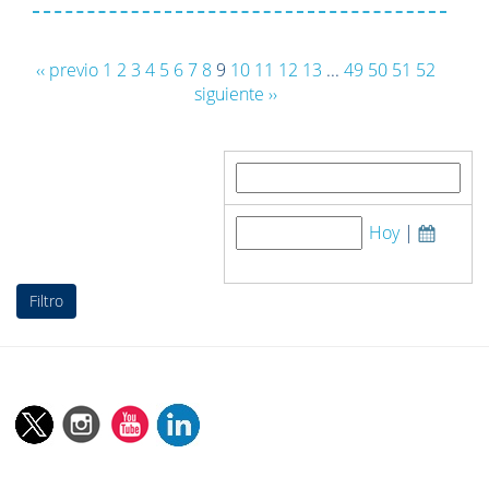
‹‹ previo
1
2
3
4
5
6
7
8
9
10
11
12
13
...
49
50
51
52
siguiente ››
Palabra clave:
Hoy
|
fecha de publicación: