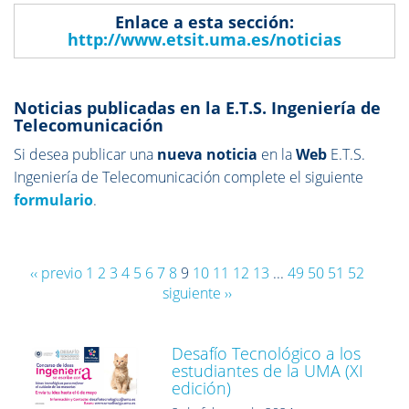
Enlace a esta sección:
http://www.etsit.uma.es/noticias
Noticias publicadas en la E.T.S. Ingeniería de
Telecomunicación
Si desea publicar una
nueva noticia
en la
Web
E.T.S.
Ingeniería de Telecomunicación complete el siguiente
formulario
.
‹‹ previo
1
2
3
4
5
6
7
8
9
10
11
12
13
...
49
50
51
52
siguiente ››
Desafío Tecnológico a los
estudiantes de la UMA (XI
edición)