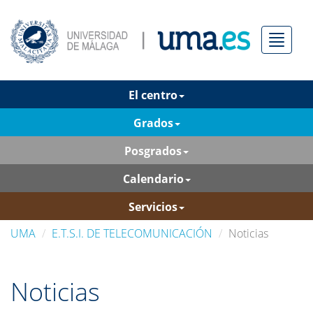
Menú
El centro
Grados
Posgrados
Calendario
Servicios
UMA
E.T.S.I. DE TELECOMUNICACIÓN
Noticias
Noticias