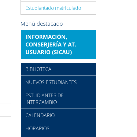
Estudiantado matriculado
Menú destacado
INFORMACIÓN,
CONSERJERÍA Y AT.
USUARIO (SICAU)
BIBLIOTECA
NUEVOS ESTUDIANTES
ESTUDIANTES DE
INTERCAMBIO
CALENDARIO
HORARIOS