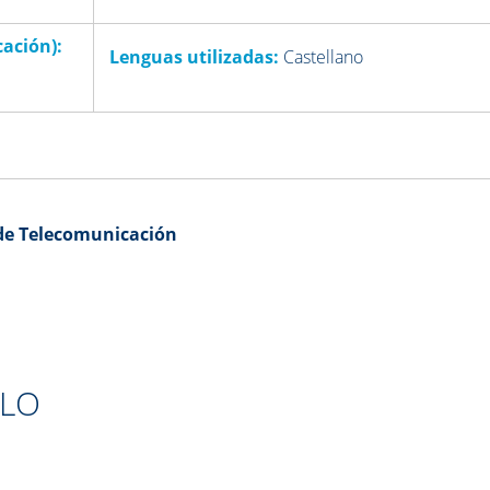
cación)
:
Lenguas utilizadas:
Castellano
 de Telecomunicación
ULO