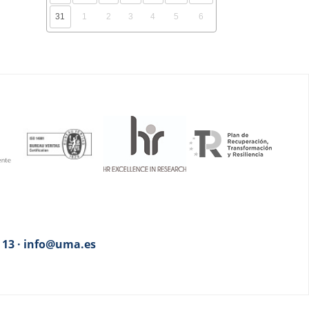
31
1
2
3
4
5
6
3 13 · info@uma.es