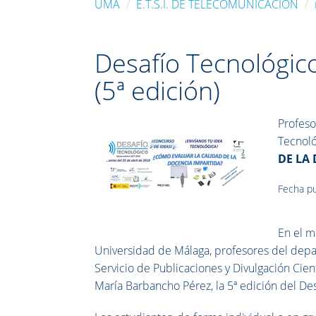
UMA
E.T.S.I. DE TELECOMUNICACIÓN
Desafío Tecnológic
(5ª edición)
Profeso
Tecnoló
DE LA
Fecha pu
En el m
Universidad de Málaga, profesores del dep
Servicio de Publicaciones y Divulgación Cie
María Barbancho Pérez, la 5ª edición del De