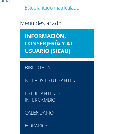
ar la
Estudiantado matriculado
Menú destacado
INFORMACIÓN,
CONSERJERÍA Y AT.
USUARIO (SICAU)
BIBLIOTECA
NUEVOS ESTUDIANTES
ESTUDIANTES DE
INTERCAMBIO
CALENDARIO
HORARIOS