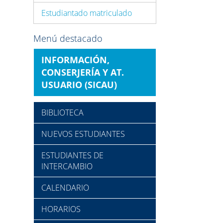
Estudiantado matriculado
Menú destacado
INFORMACIÓN,
CONSERJERÍA Y AT.
USUARIO (SICAU)
BIBLIOTECA
NUEVOS ESTUDIANTES
ESTUDIANTES DE
INTERCAMBIO
CALENDARIO
HORARIOS