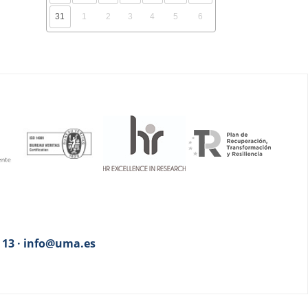
31
1
2
3
4
5
6
3 13 · info@uma.es