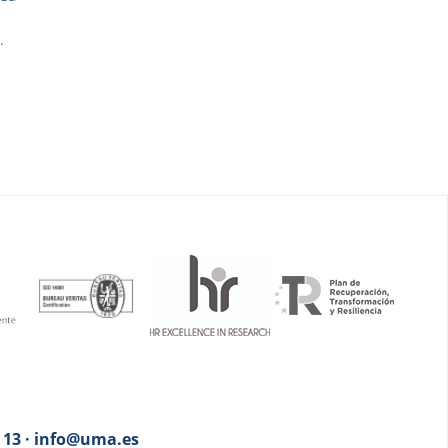
s
.
3 13 · info@uma.es