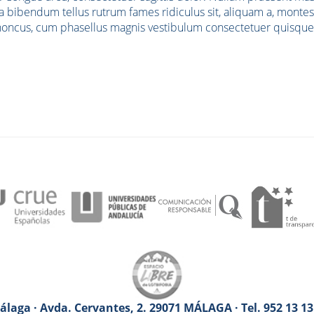
la bibendum tellus rutrum fames ridiculus sit, aliquam a, monte
r rhoncus, cum phasellus magnis vestibulum consectetuer quisque
laga · Avda. Cervantes, 2. 29071 MÁLAGA · Tel. 952 13 1