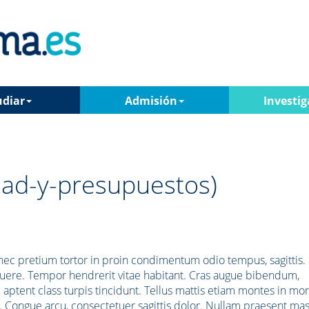
udiar
Admisión
Investig
idad-y-presupuestos)
ec pretium tortor in proin condimentum odio tempus, sagittis. 
osuere. Tempor hendrerit vitae habitant. Cras augue bibendum,
ptent class turpis tincidunt. Tellus mattis etiam montes in mo
 Congue arcu, consectetuer sagittis dolor. Nullam praesent ma