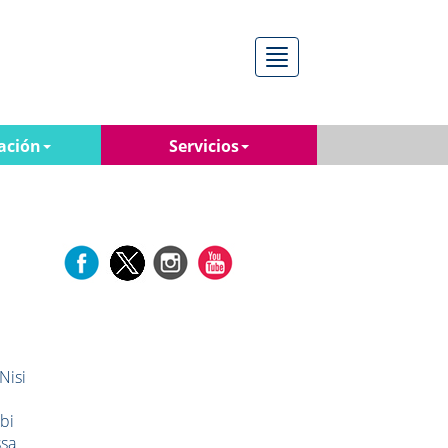
Menú
ación
Servicios
Nisi
rbi
ssa