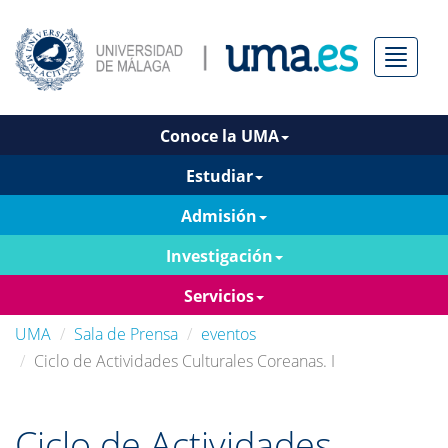
Menú
Conoce la UMA
Estudiar
Admisión
Investigación
Servicios
UMA
Sala de Prensa
eventos
Ciclo de Actividades Culturales Coreanas. I
Ciclo de Actividades