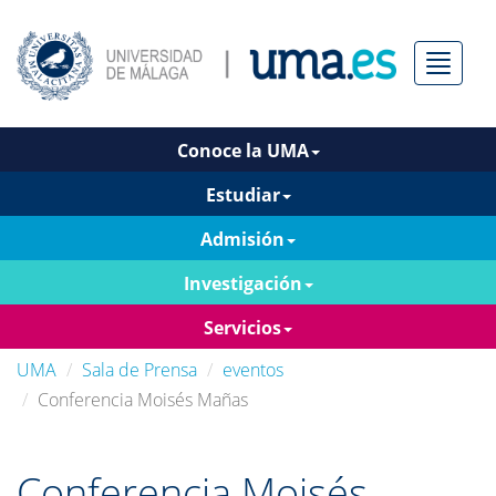
Menú
Conoce la UMA
Estudiar
Admisión
Investigación
Servicios
UMA
Sala de Prensa
eventos
Conferencia Moisés Mañas
Conferencia Moisés