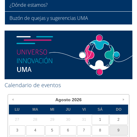
¿Dónde estamos?
Buzón de quejas y sugerencias UMA
Calendario de eventos
Agosto
2026
LU
MA
MI
JU
VI
SÁ
DO
27
28
29
30
31
1
2
3
4
5
6
7
8
9