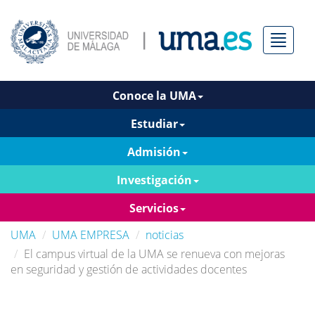
Menú
Conoce la UMA
Estudiar
Admisión
Investigación
Servicios
UMA
UMA EMPRESA
noticias
El campus virtual de la UMA se renueva con mejoras
en seguridad y gestión de actividades docentes