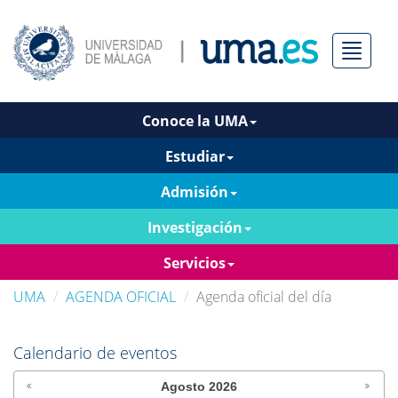
Menú
Conoce la UMA
Estudiar
Admisión
Investigación
Servicios
UMA
AGENDA OFICIAL
Agenda oficial del día
Calendario de eventos
Agosto
2026