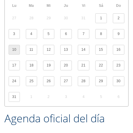
Lu
Ma
Mi
Ju
Vi
Sá
Do
27
28
29
30
31
1
2
3
4
5
6
7
8
9
10
11
12
13
14
15
16
17
18
19
20
21
22
23
24
25
26
27
28
29
30
31
1
2
3
4
5
6
Agenda oficial del día