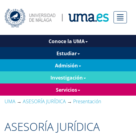
Menú
Conoce la UMA
Estudiar
Admisión
Investigación
Servicios
UMA
→
ASESORÍA JURÍDICA
→
Presentación
ASESORÍA JURÍDICA