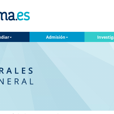
udiar
Admisión
Investig