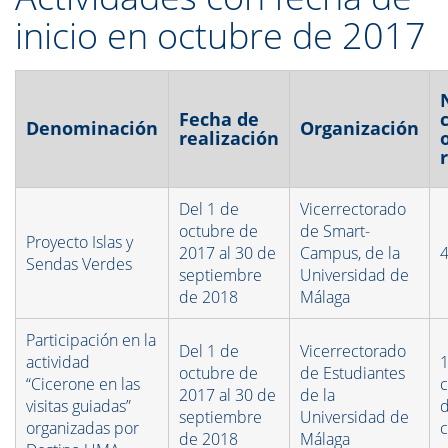
inicio en octubre de 2017
Fecha de
Denominación
Organización
realización
Del 1 de
Vicerrectorado
octubre de
de Smart-
Proyecto Islas y
2017 al 30 de
Campus, de la
4
Sendas Verdes
septiembre
Universidad de
de 2018
Málaga
Participación en la
Del 1 de
Vicerrectorado
actividad
1
octubre de
de Estudiantes
“Cicerone en las
c
2017 al 30 de
de la
visitas guiadas”
d
septiembre
Universidad de
organizadas por
c
de 2018
Málaga