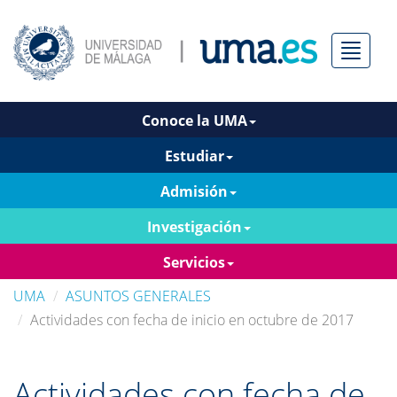
Menú
Conoce la UMA
Estudiar
Admisión
Investigación
Servicios
UMA
ASUNTOS GENERALES
Actividades con fecha de inicio en octubre de 2017
Actividades con fecha de