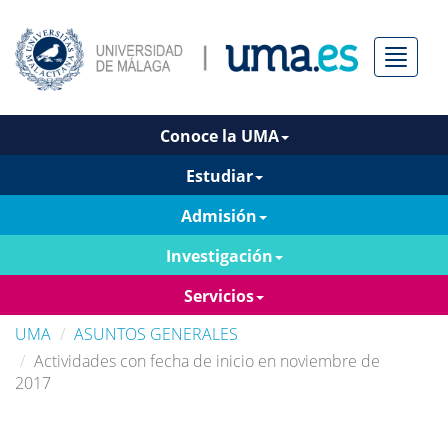
Menú
Conoce la UMA
Estudiar
Admisión
Investigación
Servicios
UMA
ASUNTOS GENERALES
Actividades con fecha de inicio en noviembre de
2017