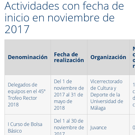
Actividades con fecha de
inicio en noviembre de
2017
Fecha de
Denominación
Organización
realización
Del 1 de
Vicerrectorado
Delegados de
1
noviembre de
de Cultura y
equipos en el 45º
c
2017 al 31 de
Deporte de la
Trofeo Rector
d
mayo de
Universidad de
2018
c
2018
Málaga
Del 1 al 30 de
I Curso de Bolsa
noviembre de
Juvance
0
Básico
2017