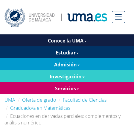
Menú
Conoce la UMA
Estudiar
Admisión
Investigación
Servicios
UMA
Oferta de grado
Facultad de Ciencias
Graduado/a en Matemáticas
Ecuaciones en derivadas parciales: complementos y
análisis numérico