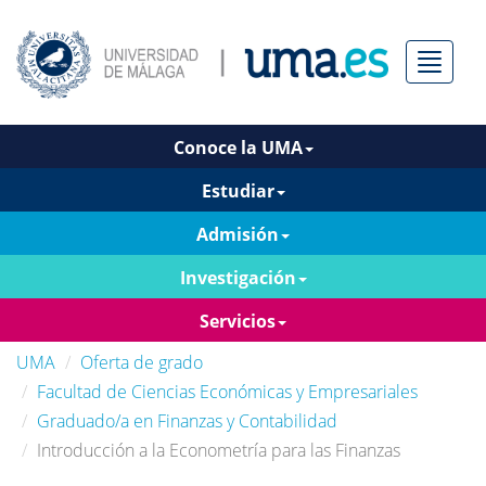
Menú
Conoce la UMA
Estudiar
Admisión
Investigación
Servicios
UMA
Oferta de grado
Facultad de Ciencias Económicas y Empresariales
Graduado/a en Finanzas y Contabilidad
Introducción a la Econometría para las Finanzas