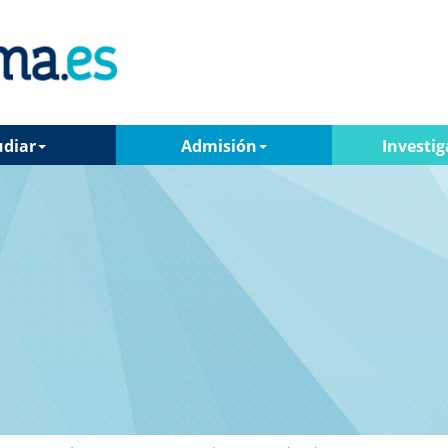
udiar
Admisión
Investig