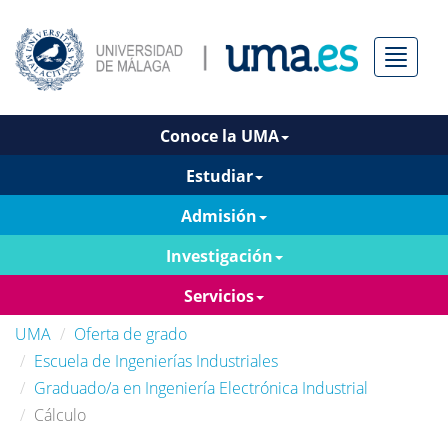
Menú
Conoce la UMA
Estudiar
Admisión
Investigación
Servicios
UMA
Oferta de grado
Escuela de Ingenierías Industriales
Graduado/a en Ingeniería Electrónica Industrial
Cálculo