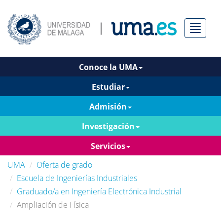
Menú
Conoce la UMA
Estudiar
Admisión
Investigación
Servicios
UMA
Oferta de grado
Escuela de Ingenierías Industriales
Graduado/a en Ingeniería Electrónica Industrial
Ampliación de Física