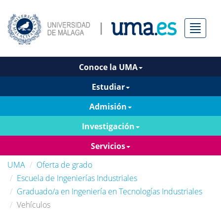
Menú
Conoce la UMA
Estudiar
Admisión
Investigación
Servicios
UMA
Oferta de grado
Escuela de Ingenierías Industriales
Graduado/a en Ingeniería en Tecnologías Industriales
Vehículos