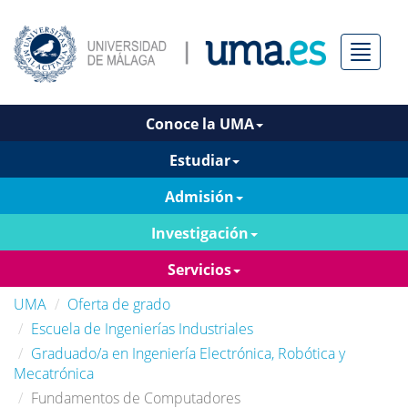
Menú
Conoce la UMA
Estudiar
Admisión
Investigación
Servicios
UMA
Oferta de grado
Escuela de Ingenierías Industriales
Graduado/a en Ingeniería Electrónica, Robótica y
Mecatrónica
Fundamentos de Computadores