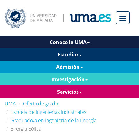
Menú
Conoce la UMA
Estudiar
Admisión
Investigación
Servicios
UMA
Oferta de grado
Escuela de Ingenierías Industriales
Graduado/a en Ingeniería de la Energía
Energía Eólica