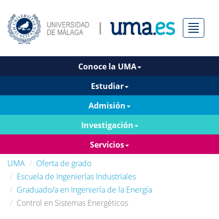
Menú
Conoce la UMA
Estudiar
Admisión
Investigación
Servicios
UMA
Oferta de grado
Escuela de Ingenierías Industriales
Graduado/a en Ingeniería de la Energía
Control en Sistemas Energéticos