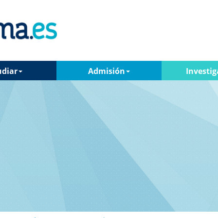
udiar
Admisión
Investig