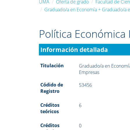
UMA
Oferta de grado
Facultad de Cie
Graduado/a en Economía + Graduado/a en
Política Económica I
Información detallada
Titulación
Graduado/a en Economía
Empresas
Códido de
53456
Registro
Créditos
6
teóricos
Créditos
0