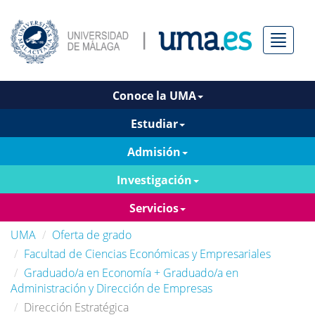
Menú
Conoce la UMA
Estudiar
Admisión
Investigación
Servicios
UMA
Oferta de grado
Facultad de Ciencias Económicas y Empresariales
Graduado/a en Economía + Graduado/a en
Administración y Dirección de Empresas
Dirección Estratégica