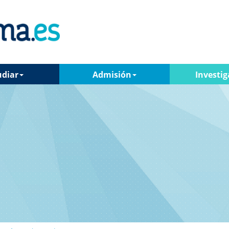
udiar
Admisión
Investig