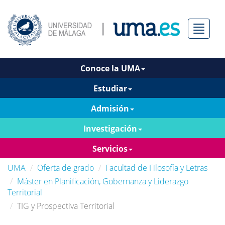
Menú
Conoce la UMA
Estudiar
Admisión
Investigación
Servicios
UMA
Oferta de grado
Facultad de Filosofía y Letras
Máster en Planificación, Gobernanza y Liderazgo
Territorial
TIG y Prospectiva Territorial