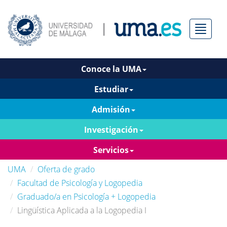
Menú
Conoce la UMA
Estudiar
Admisión
Investigación
Servicios
UMA
Oferta de grado
Facultad de Psicología y Logopedia
Graduado/a en Psicología + Logopedia
Lingüística Aplicada a la Logopedia I