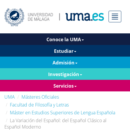
Menú
Conoce la UMA
Estudiar
Admisión
Investigación
Servicios
UMA
Másteres Oficiales
Facultad de Filosofía y Letras
Máster en Estudios Superiores de Lengua Española
La Variación del Español: del Español Clásico al
Español Moderno