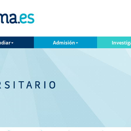
udiar
Admisión
Investig