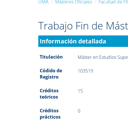
UMA
Másteres Oficiales
Facultad de Fil
Trabajo Fin de Más
Información detallada
Titulación
Máster en Estudios Supe
Códido de
103519
Registro
Créditos
15
teóricos
Créditos
0
prácticos