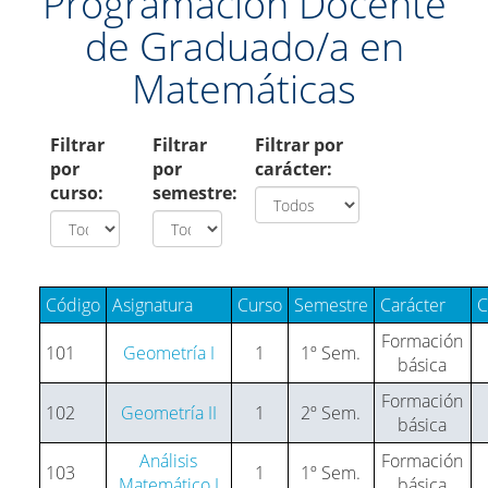
Programación Docente
de Graduado/a en
Matemáticas
Filtrar
Filtrar
Filtrar por
por
por
carácter:
curso:
semestre:
Código
Asignatura
Curso
Semestre
Carácter
C
Formación
101
Geometría I
1
1º Sem.
básica
Formación
102
Geometría II
1
2º Sem.
básica
Análisis
Formación
103
1
1º Sem.
Matemático I
básica