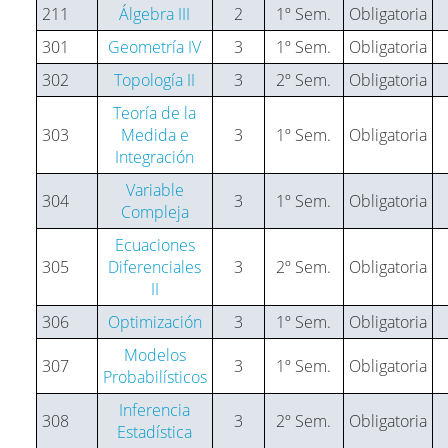
211
Álgebra III
2
1º Sem.
Obligatoria
301
Geometría IV
3
1º Sem.
Obligatoria
302
Topología II
3
2º Sem.
Obligatoria
Teoría de la
303
Medida e
3
1º Sem.
Obligatoria
Integración
Variable
304
3
1º Sem.
Obligatoria
Compleja
Ecuaciones
305
Diferenciales
3
2º Sem.
Obligatoria
II
306
Optimización
3
1º Sem.
Obligatoria
Modelos
307
3
1º Sem.
Obligatoria
Probabilísticos
Inferencia
308
3
2º Sem.
Obligatoria
Estadística