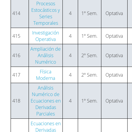
Procesos
Estocásticos y
414
4
1º Sem.
Optativa
Series
Temporales
Investigación
415
4
1º Sem.
Optativa
Operativa
Ampliación de
416
Análisis
4
2º Sem.
Optativa
Numérico
Física
417
4
2º Sem.
Optativa
Moderna
Análisis
Numérico de
418
Ecuaciones en
4
1º Sem.
Optativa
Derivadas
Parciales
Ecuaciones en
Derivadas