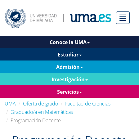
Menú
Conoce la UMA
Estudiar
Admisión
Investigación
Servicios
UMA
Oferta de grado
Facultad de Ciencias
Graduado/a en Matemáticas
Programación Docente