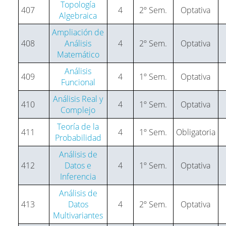
Topología
407
4
2º Sem.
Optativa
Algebraica
Ampliación de
408
Análisis
4
2º Sem.
Optativa
Matemático
Análisis
409
4
1º Sem.
Optativa
Funcional
Análisis Real y
410
4
1º Sem.
Optativa
Complejo
Teoría de la
411
4
1º Sem.
Obligatoria
Probabilidad
Análisis de
412
Datos e
4
1º Sem.
Optativa
Inferencia
Análisis de
413
Datos
4
2º Sem.
Optativa
Multivariantes