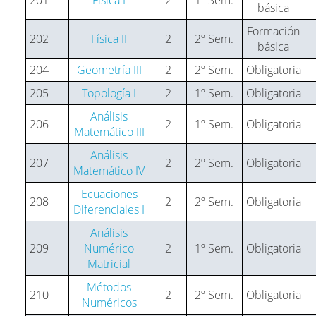
básica
Formación
202
Física II
2
2º Sem.
básica
204
Geometría III
2
2º Sem.
Obligatoria
205
Topología I
2
1º Sem.
Obligatoria
Análisis
206
2
1º Sem.
Obligatoria
Matemático III
Análisis
207
2
2º Sem.
Obligatoria
Matemático IV
Ecuaciones
208
2
2º Sem.
Obligatoria
Diferenciales I
Análisis
209
Numérico
2
1º Sem.
Obligatoria
Matricial
Métodos
210
2
2º Sem.
Obligatoria
Numéricos