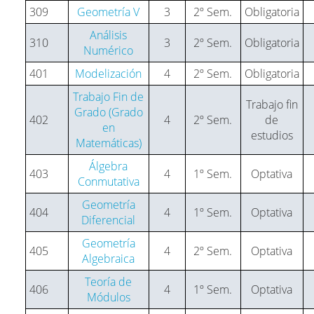
309
Geometría V
3
2º Sem.
Obligatoria
Análisis
310
3
2º Sem.
Obligatoria
Numérico
401
Modelización
4
2º Sem.
Obligatoria
Trabajo Fin de
Trabajo fin
Grado (Grado
402
4
2º Sem.
de
en
estudios
Matemáticas)
Álgebra
403
4
1º Sem.
Optativa
Conmutativa
Geometría
404
4
1º Sem.
Optativa
Diferencial
Geometría
405
4
2º Sem.
Optativa
Algebraica
Teoría de
406
4
1º Sem.
Optativa
Módulos