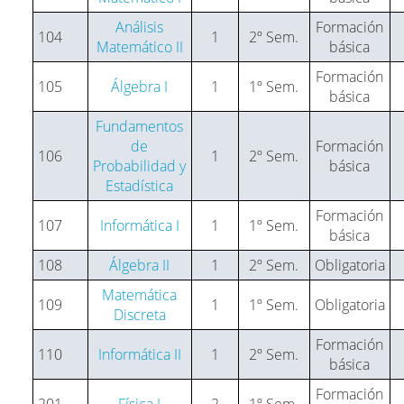
Análisis
Formación
104
1
2º Sem.
Matemático II
básica
Formación
105
Álgebra I
1
1º Sem.
básica
Fundamentos
de
Formación
106
1
2º Sem.
Probabilidad y
básica
Estadística
Formación
107
Informática I
1
1º Sem.
básica
108
Álgebra II
1
2º Sem.
Obligatoria
Matemática
109
1
1º Sem.
Obligatoria
Discreta
Formación
110
Informática II
1
2º Sem.
básica
Formación
201
Física I
2
1º Sem.