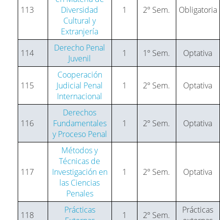
113
Diversidad
1
2º Sem.
Obligatoria
Cultural y
Extranjería
Derecho Penal
114
1
1º Sem.
Optativa
Juvenil
Cooperación
115
Judicial Penal
1
2º Sem.
Optativa
Internacional
Derechos
116
Fundamentales
1
2º Sem.
Optativa
y Proceso Penal
Métodos y
Técnicas de
117
Investigación en
1
2º Sem.
Optativa
las Ciencias
Penales
Prácticas
Prácticas
118
1
2º Sem.