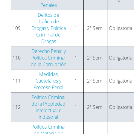
Penales
Delitos de
Tráfico de
109
Drogas y Política
1
2º Sem.
Obligatoria
Criminal de
Drogas
Derecho Penal y
110
Política Criminal
1
2º Sem.
Obligatoria
de la Corrupción
Medidas
111
Cautelares y
1
2º Sem.
Obligatoria
Proceso Penal
Política Criminal
de la Propiedad
112
1
2º Sem.
Obligatoria
Intelectual e
Industrial
Política Criminal
en Materia de