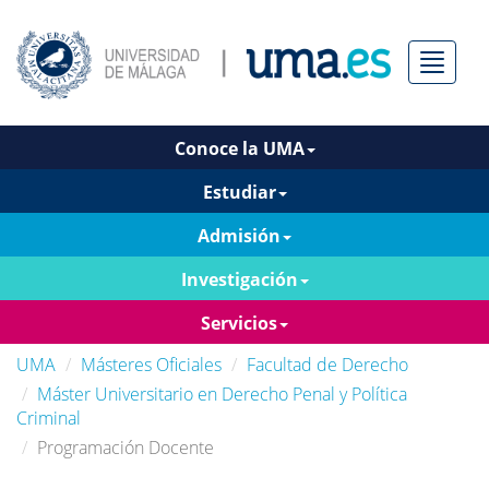
Menú
Conoce la UMA
Estudiar
Admisión
Investigación
Servicios
UMA
Másteres Oficiales
Facultad de Derecho
Máster Universitario en Derecho Penal y Política
Criminal
Programación Docente