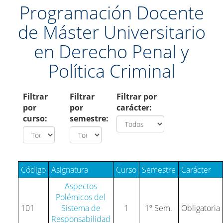
Programación Docente
de Máster Universitario
en Derecho Penal y
Política Criminal
Filtrar
Filtrar
Filtrar por
por
por
carácter:
curso:
semestre:
Código
Asignatura
Curso
Semestre
Carácter
Aspectos
Polémicos del
101
Sistema de
1
1º Sem.
Obligatoria
Responsabilidad